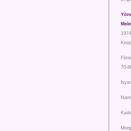
Yöne
Mel
1974
Koop
Film
70-8
İsya
Namu
Kadı
Morg