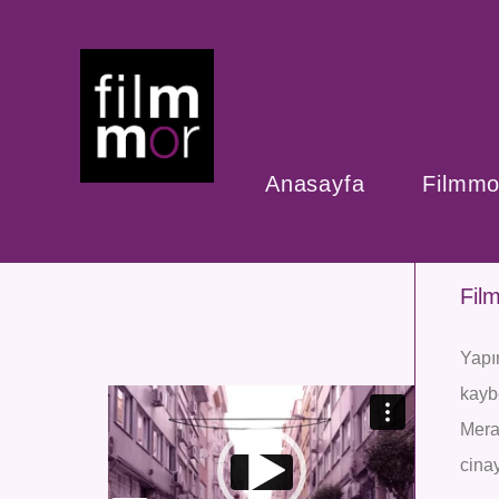
Anasayfa
Filmmo
Fil
Yapı
kaybe
Video
oynatıcı
Meral
cinay