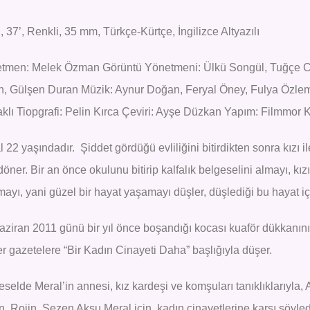
 37’, Renkli, 35 mm, Türkçe-Kürtçe, İngilizce Altyazılı
tmen: Melek Özman Görüntü Yönetmeni: Ülkü Songül, Tuğçe C
n, Gülşen Duran Müzik: Aynur Doğan, Feryal Öney, Fulya Özlem
klı Tiopgrafi: Pelin Kırca Çeviri: Ayşe Düzkan Yapım: Filmmor K
 22 yaşındadır. Şiddet gördüğü evliliğini bitirdikten sonra kızı il
döner. Bir an önce okulunu bitirip kalfalık belgeselini almayı, kız
ayı, yani güzel bir hayat yaşamayı düşler, düşlediği bu hayat iç
aziran 2011 günü bir yıl önce boşandığı kocası kuaför dükkanını 
r gazetelere “Bir Kadın Cinayeti Daha” başlığıyla düşer.
eselde Meral’in annesi, kız kardeşi ve komşuları tanıklıklarıyl
, Rojin, Sezen Aksu Meral için, kadın cinayetlerine karşı söyledi