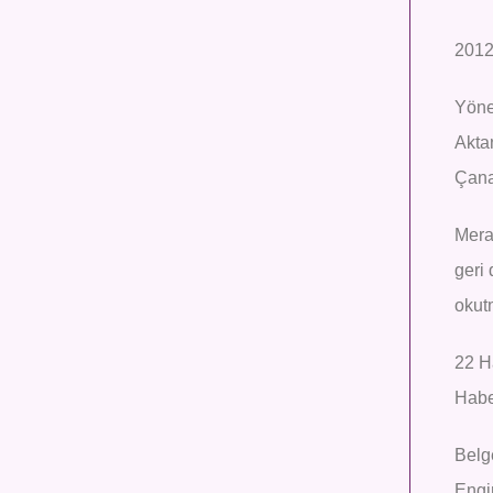
2012,
Yöne
Akta
Çana
Meral
geri 
okutm
22 H
Habe
Belg
Engin