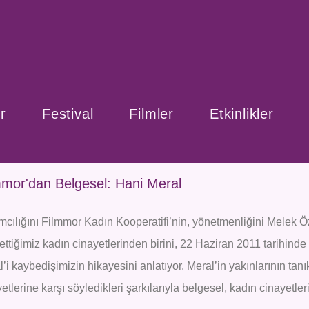
r
Festival
Filmler
Etkinlikler
mmor'dan Belgesel: Hani Meral
mcılığını Filmmor Kadın Kooperatifi’nin, yönetmenliğini Melek Ö
ttiğimiz kadın cinayetlerinden birini, 22 Haziran 2011 tarihinde
’i kaybedişimizin hikayesini anlatıyor. Meral’in yakınlarının tanık
etlerine karşı söyledikleri şarkılarıyla belgesel, kadın cinayetlerin