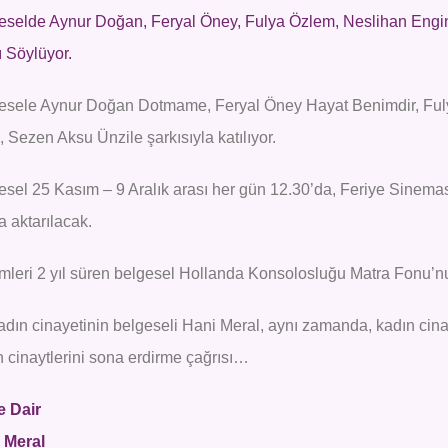
eselde Aynur Doğan, Feryal Öney, Fulya Özlem, Neslihan Engin,
ı Söylüyor.
esele Aynur Doğan Dotmame, Feryal Öney Hayat Benimdir, Fuly
, Sezen Aksu Ünzile şarkısıyla katılıyor.
sel 25 Kasım – 9 Aralık arası her gün 12.30’da, Feriye Sineması’
a aktarılacak.
mleri 2 yıl süren belgesel Hollanda Konsolosluğu Matra Fonu’nun
adın cinayetinin belgeseli Hani Meral, aynı zamanda, kadın cinay
n cinaytlerini sona erdirme çağrısı…
e Dair
 Meral