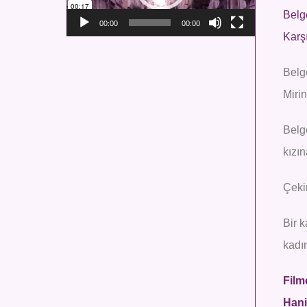
Belg
00:00
00:00
Karş
Belg
Mirin
Belge
kızın
Çeki
Bir k
kadı
Film
Hani