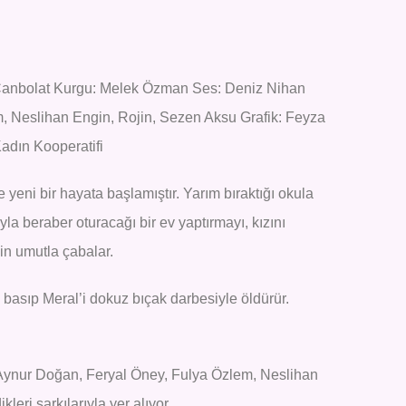
anbolat Kurgu: Melek Özman Ses: Deniz Nihan
, Neslihan Engin, Rojin, Sezen Aksu Grafik: Feyza
adın Kooperatifi
e yeni bir hayata başlamıştır. Yarım bıraktığı okula
ıyla beraber oturacağı bir ev yaptırmayı, kızını
in umutla çabalar.
basıp Meral’i dokuz bıçak darbesiyle öldürür.
a, Aynur Doğan, Feryal Öney, Fulya Özlem, Neslihan
kleri şarkılarıyla yer alıyor.