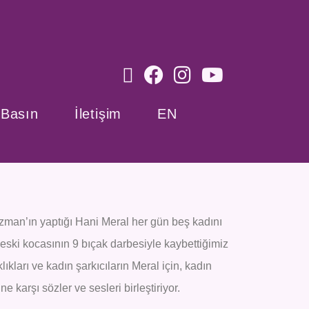
Basın
İletişim
EN
zman’ın yaptığı Hani Meral her gün beş kadını
 eski kocasının 9 bıçak darbesiyle kaybettiğimiz
lıkları ve kadın şarkıcıların Meral için, kadın
e karşı sözler ve sesleri birleştiriyor.