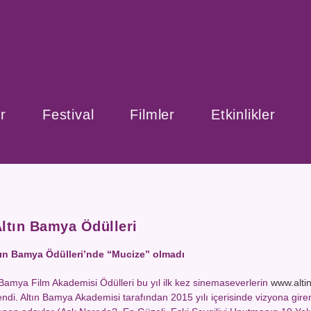
r
Festival
Filmler
Etkinlikler
Altın Bamya Ödülleri
tın Bamya Ödülleri’nde “Mucize” olmadı
 Bamya Film Akademisi Ödülleri bu yıl ilk kez sinemaseverlerin
www.alti
lendi. Altın Bamya Akademisi tarafından 2015 yılı içerisinde vizyona gire