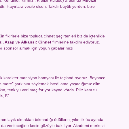
u, Kendinol, Kırmızı, Krallar Kulübü) arasında
Mucize
ttı. Hayırlara vesile olsun. Takdir büyük yerden, bize
 fikirlerle bize topluca cinnet geçirtenleri biz de içtenlikle
zi, Azap
ve
Alkarısı: Cinnet
filmlerine takdim ediyoruz.
cayı sponsor almak için yoğun çabalarımızı
ek karakter mansiyon bamyası ile taçlandırıyoruz. Beyonce
no more” şarkısını söylemek istedi ama yaşadığımız elim
Erkın, tenk yu veri maç for yor kaynd vörds. Pliiz kam tu
is, B”
n layık olmaktan bıkmadığı ödüllerin, yılın ilk üç ayında
 da verileceğine kesin gözüyle bakılıyor. Akademi merkezi