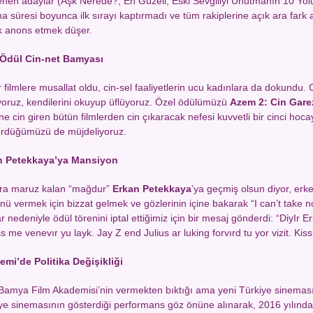
lenen adaylar (Aşk Nerede?, En Güzeli, Eski Sevgiliyi Unutmanın 10 Yol
a süresi boyunca ilk sırayı kaptırmadı ve tüm rakiplerine açık ara fark a
k anons etmek düşer.
 Ödül Cin-net Bamyası
r filmlere musallat oldu, cin-sel faaliyetlerin ucu kadınlara da dokundu. Cin
yoruz, kendilerini okuyup üflüyoruz. Özel ödülümüzü
Azem 2: Cin Gare
ine cin giren bütün filmlerden cin çıkaracak nefesi kuvvetli bir cinci ho
rdüğümüzü de müjdeliyoruz.
n Petekkaya’ya Mansiyon
ara maruz kalan “mağdur”
Erkan Petekkaya
’ya geçmiş olsun diyor, erk
nü vermek için bizzat gelmek ve gözlerinin içine bakarak “I can’t take 
ar nedeniyle ödül törenini iptal ettiğimiz için bir mesaj gönderdi: “DiyIr 
s me venevır yu layk. Jay Z end Julius ar luking forvırd tu yor vizit. Kiss
mi’de Politika Değişikliği
 Bamya Film Akademisi’nin vermekten bıktığı ama yeni Türkiye sinemasını
ye sinemasının gösterdiği performans göz önüne alınarak, 2016 yılında