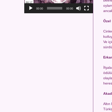
belir
oylam
00:00
00:00
anca
Özel
Cinle
kutlu
Ve iç
sürdü
Erka
İfşal
ödülü
olayl
heres
Akade
Altın
Türki