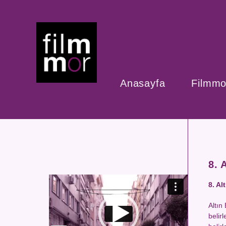
Anasayfa
Filmmo
8. 
Video
8. Al
oynatıcı
Altın
belir