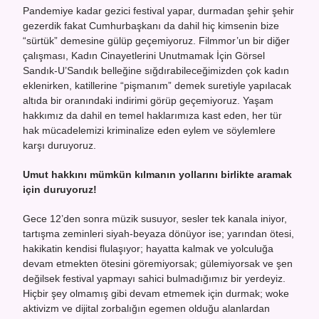
Pandemiye kadar gezici festival yapar, durmadan şehir şehir
gezerdik fakat Cumhurbaşkanı da dahil hiç kimsenin bize
“sürtük” demesine gülüp geçemiyoruz. Filmmor’un bir diğer
çalışması, Kadın Cinayetlerini Unutmamak İçin Görsel
Sandık-U’Sandık belleğine sığdırabileceğimizden çok kadın
eklenirken, katillerine “pişmanım” demek suretiyle yapılacak
altıda bir oranındaki indirimi görüp geçemiyoruz. Yaşam
hakkımız da dahil en temel haklarımıza kast eden, her tür
hak mücadelemizi kriminalize eden eylem ve söylemlere
karşı duruyoruz.
Umut hakkını mümkün kılmanın yollarını birlikte aramak
için duruyoruz!
Gece 12’den sonra müzik susuyor, sesler tek kanala iniyor,
tartışma zeminleri siyah-beyaza dönüyor ise; yarından ötesi,
hakikatin kendisi flulaşıyor; hayatta kalmak ve yolculuğa
devam etmekten ötesini göremiyorsak; gülemiyorsak ve şen
değilsek festival yapmayı sahici bulmadığımız bir yerdeyiz.
Hiçbir şey olmamış gibi devam etmemek için durmak; woke
aktivizm ve dijital zorbalığın egemen olduğu alanlardan