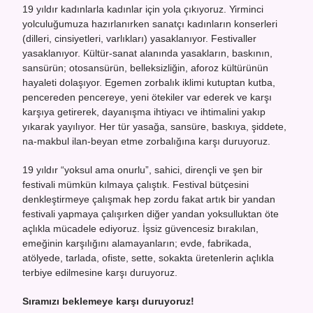
19 yıldır kadınlarla kadınlar için yola çıkıyoruz. Yirminci
yolculuğumuza hazırlanırken sanatçı kadınların konserleri
(dilleri, cinsiyetleri, varlıkları) yasaklanıyor. Festivaller
yasaklanıyor. Kültür-sanat alanında yasakların, baskının,
sansürün; otosansürün, belleksizliğin, aforoz kültürünün
hayaleti dolaşıyor. Egemen zorbalık iklimi kutuptan kutba,
pencereden pencereye, yeni ötekiler var ederek ve karşı
karşıya getirerek, dayanışma ihtiyacı ve ihtimalini yakıp
yıkarak yayılıyor. Her tür yasağa, sansüre, baskıya, şiddete,
na-makbul ilan-beyan etme zorbalığına karşı duruyoruz.
19 yıldır “yoksul ama onurlu”, sahici, dirençli ve şen bir
festivali mümkün kılmaya çalıştık. Festival bütçesini
denkleştirmeye çalışmak hep zordu fakat artık bir yandan
festivali yapmaya çalışırken diğer yandan yoksulluktan öte
açlıkla mücadele ediyoruz. İşsiz güvencesiz bırakılan,
emeğinin karşılığını alamayanların; evde, fabrikada,
atölyede, tarlada, ofiste, sette, sokakta üretenlerin açlıkla
terbiye edilmesine karşı duruyoruz.
Sıramızı beklemeye karşı duruyoruz!