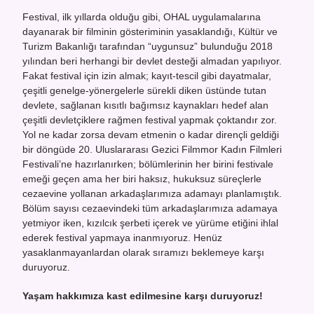
Festival, ilk yıllarda olduğu gibi, OHAL uygulamalarına
dayanarak bir filminin gösteriminin yasaklandığı, Kültür ve
Turizm Bakanlığı tarafından “uygunsuz” bulunduğu 2018
yılından beri herhangi bir devlet desteği almadan yapılıyor.
Fakat festival için izin almak; kayıt-tescil gibi dayatmalar,
çeşitli genelge-yönergelerle sürekli diken üstünde tutan
devlete, sağlanan kısıtlı bağımsız kaynakları hedef alan
çeşitli devletçiklere rağmen festival yapmak çoktandır zor.
Yol ne kadar zorsa devam etmenin o kadar dirençli geldiği
bir döngüde 20. Uluslararası Gezici Filmmor Kadın Filmleri
Festivali’ne hazırlanırken; bölümlerinin her birini festivale
emeği geçen ama her biri haksız, hukuksuz süreçlerle
cezaevine yollanan arkadaşlarımıza adamayı planlamıştık.
Bölüm sayısı cezaevindeki tüm arkadaşlarımıza adamaya
yetmiyor iken, kızılcık şerbeti içerek ve yürüme etiğini ihlal
ederek festival yapmaya inanmıyoruz. Henüz
yasaklanmayanlardan olarak sıramızı beklemeye karşı
duruyoruz.
Yaşam hakkımıza kast edilmesine karşı duruyoruz!