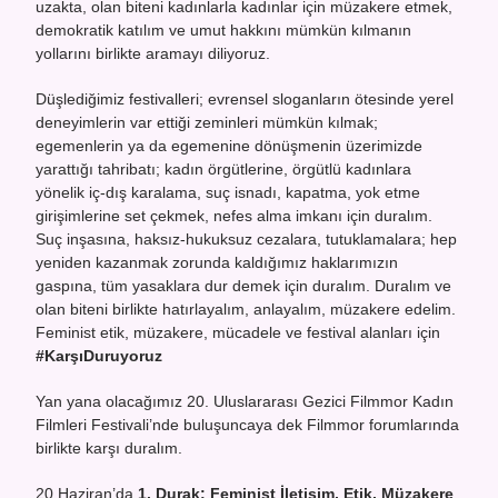
uzakta, olan biteni kadınlarla kadınlar için müzakere etmek,
demokratik katılım ve umut hakkını mümkün kılmanın
yollarını birlikte aramayı diliyoruz.
Düşlediğimiz festivalleri; evrensel sloganların ötesinde yerel
deneyimlerin var ettiği zeminleri mümkün kılmak;
egemenlerin ya da egemenine dönüşmenin üzerimizde
yarattığı tahribatı; kadın örgütlerine, örgütlü kadınlara
yönelik iç-dış karalama, suç isnadı, kapatma, yok etme
girişimlerine set çekmek, nefes alma imkanı için duralım.
Suç inşasına, haksız-hukuksuz cezalara, tutuklamalara; hep
yeniden kazanmak zorunda kaldığımız haklarımızın
gaspına, tüm yasaklara dur demek için duralım. Duralım ve
olan biteni birlikte hatırlayalım, anlayalım, müzakere edelim.
Feminist etik, müzakere, mücadele ve festival alanları için
#KarşıDuruyoruz
Yan yana olacağımız 20. Uluslararası Gezici Filmmor Kadın
Filmleri Festivali’nde buluşuncaya dek Filmmor forumlarında
birlikte karşı duralım.
20 Haziran’da
1. Durak:
Feminist İletişim, Etik, Müzakere